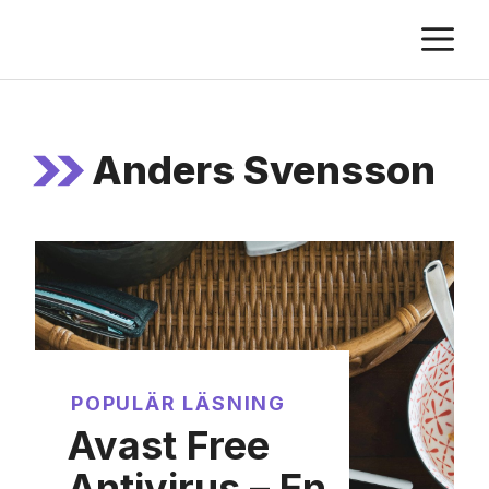
Skip
M
to
content
Anders Svensson
POPULÄR LÄSNING
Avast Free
Antivirus – En