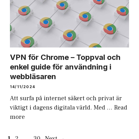
VPN för Chrome – Toppval och
enkel guide för användning i
webbläsaren
14/11/2024
Att surfa på internet säkert och privat är
viktigt i dagens digitala värld. Med …
Read
more
Page
Page
Page
1
2
…
30
Next
→