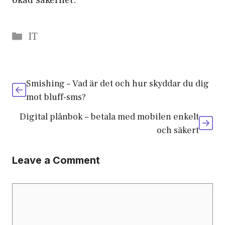
ökad säkerhet.
Categories
IT
Smishing – Vad är det och hur skyddar du dig
mot bluff-sms?
Digital plånbok – betala med mobilen enkelt
och säkert
Leave a Comment
Comment