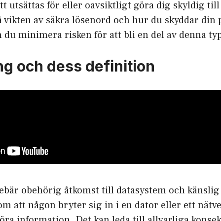
tt utsättas för eller oavsiktligt göra dig skyldig til
 vikten av säkra lösenord och hur du skyddar din 
 du minimera risken för att bli en del av denna typ
ng och dess definition
ebär obehörig åtkomst till datasystem och känslig
 att någon bryter sig in i en dator eller ett nätver
töra information. Det kan leda till allvarliga konse