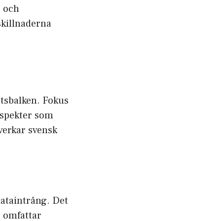
r och
skillnaderna
ttsbalken. Fokus
aspekter som
verkar svensk
dataintrång. Det
r omfattar