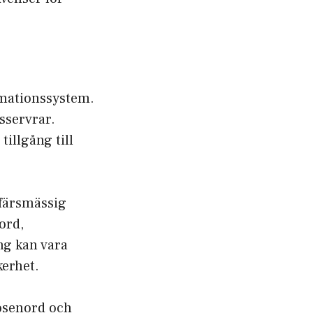
rmationssystem.
sservrar.
tillgång till
ffärsmässig
ord,
ng kan vara
kerhet.
lösenord och