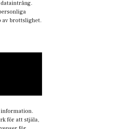
l dataintrång.
personliga
 av brottslighet.
 information.
k för att stjäla,
kvenser för