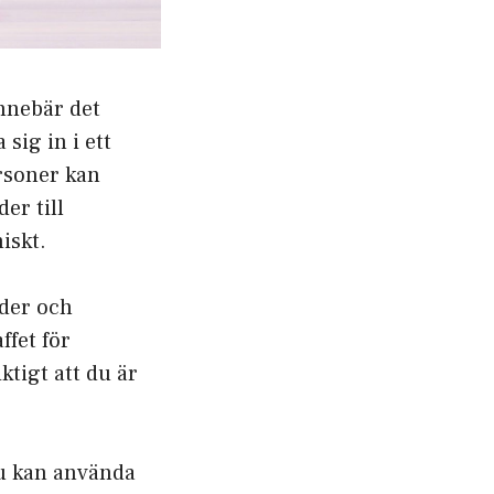
innebär det
sig in i ett
ersoner kan
er till
iskt.
ider och
ffet för
ktigt att du är
du kan använda