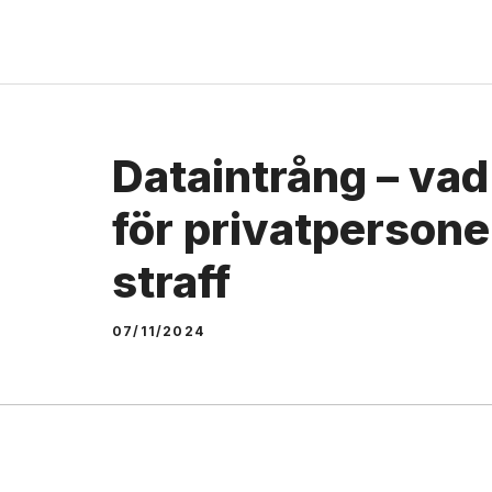
Skip
to
content
Dataintrång – vad
för privatpersone
straff
07/11/2024