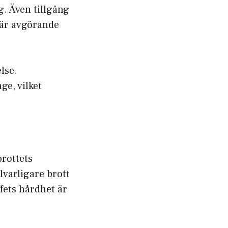
. Även tillgång
 är avgörande
else.
ge, vilket
brottets
lvarligare brott
ffets hårdhet är