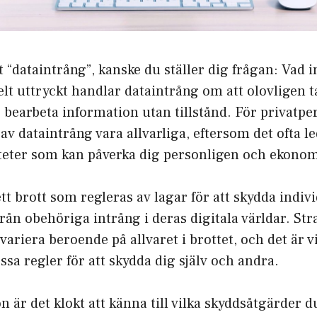
 “dataintrång”, kanske du ställer dig frågan: Vad 
lt uttryckt handlar dataintrång om att olovligen ta 
 bearbeta information utan tillstånd. För privatp
v dataintrång vara allvarliga, eftersom det ofta led
iteter som kan påverka dig personligen och ekonom
tt brott som regleras av lagar för att skydda indiv
rån obehöriga intrång i deras digitala världar. Stra
ariera beroende på allvaret i brottet, och det är vi
a regler för att skydda dig själv och andra.
 är det klokt att känna till vilka skyddsåtgärder 