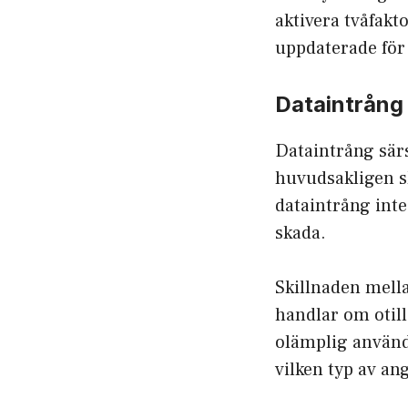
aktivera tvåfak
uppdaterade för 
Dataintrång
Dataintrång särsk
huvudsakligen ske
dataintrång inte
skada.
Skillnaden mell
handlar om otil
olämplig användn
vilken typ av an