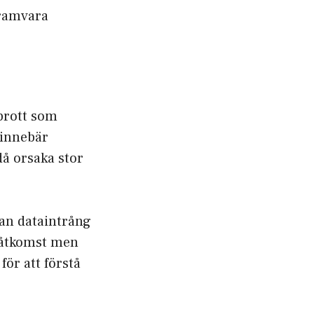
gramvara
 brott som
r innebär
då orsaka stor
dan dataintrång
n åtkomst men
för att förstå