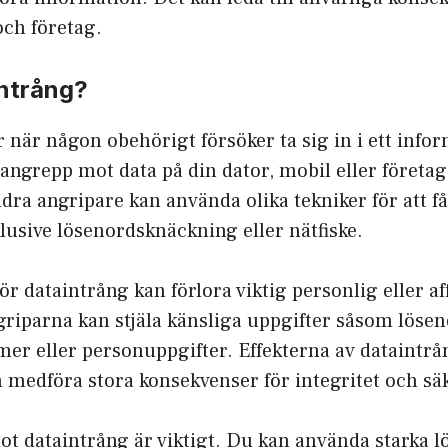
och företag.
intrång?
 när någon obehörigt försöker ta sig in i ett info
 angrepp mot data på din dator, mobil eller företag
dra angripare kan använda olika tekniker för att få 
lusive lösenordsknäckning eller nätfiske.
ör dataintrång kan förlora viktig personlig eller a
riparna kan stjäla känsliga uppgifter såsom lösen
er eller personuppgifter. Effekterna av dataintrå
 medföra stora konsekvenser för integritet och sä
ot dataintrång är viktigt. Du kan använda starka 