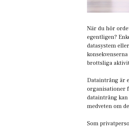
När du hör ordet
egentligen? Enke
datasystem eller
konsekvenserna a
brottsliga aktiv
Dataintrång är e
organisationer f
dataintrång kan v
medveten om dess
Som privatperson