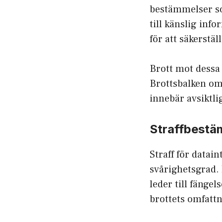
bestämmelser som
till känslig inf
för att säkerställ
Brott mot dessa r
Brottsbalken omf
innebär avsiktl
Straffbestä
Straff för datai
svårighetsgrad. 
leder till fängel
brottets omfatt