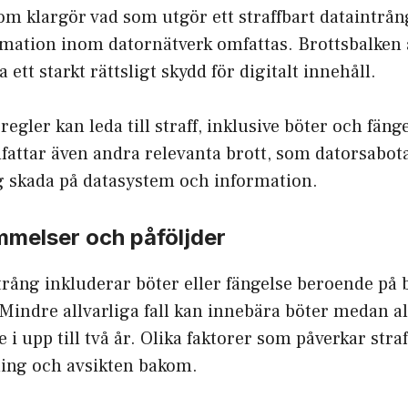
 klargör vad som utgör ett straffbart dataintrång
ormation inom datornätverk omfattas. Brottsbalken
a ett starkt rättsligt skydd för digitalt innehåll.
egler kan leda till straff, inklusive böter och fäng
attar även andra relevanta brott, som datorsabota
ig skada på datasystem och information.
mmelser och påföljder
ntrång inkluderar böter eller fängelse beroende på 
Mindre allvarliga fall kan innebära böter medan al
se i upp till två år. Olika faktorer som påverkar stra
ning och avsikten bakom.