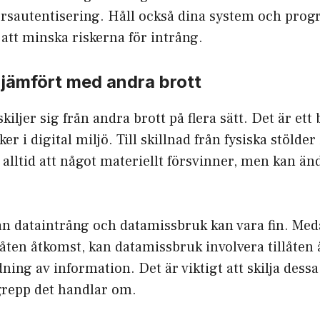
torsautentisering. Håll också dina system och pro
att minska riskerna för intrång.
 jämfört med andra brott
iljer sig från andra brott på flera sätt. Det är ett
r i digital miljö. Till skillnad från fysiska stölde
 alltid att något materiellt försvinner, men kan än
an dataintrång och datamissbruk kan vara fin. Me
låten åtkomst, kan datamissbruk involvera tillåte
ing av information. Det är viktigt att skilja dessa 
grepp det handlar om.