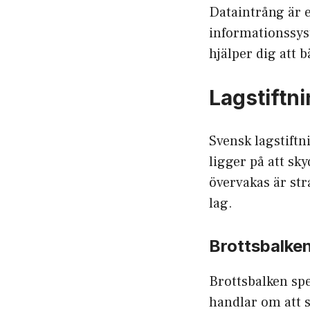
Dataintrång är 
informationssys
hjälper dig att b
Lagstiftn
Svensk lagstiftn
ligger på att sk
övervakas är str
lag.
Brottsbalken
Brottsbalken spe
handlar om att 