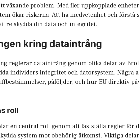
ett växande problem. Med fler uppkopplade enhete
tem ökar riskerna. Att ha medvetenhet och förstå 
ättre skydda din data och integritet.
ingen kring dataintrång
ing reglerar dataintrång genom olika delar av Bro
ydda individers integritet och datorsystem. Några 
affbestämmelser, påföljder, och hur EU
direktiv på
s roll
lar en central roll genom att fastställa regler för 
skydda system mot obehörig åtkomst. Viktiga dela