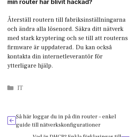
min router har blivit hackad?
Återställ routern till fabriksinställningarna
och ändra alla lösenord. Säkra ditt nätverk
med stark kryptering och se till att routerns
firmware är uppdaterad. Du kan också
kontakta din internetleverantör för
ytterligare hjälp.
Categories
IT
Så här loggar du in på din router – enkel
guide till nätverkskonfigurationer
Vad är DHCP? Enkla förklaringar till