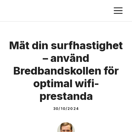
Skip
M
to
content
Mät din surfhastighet
– använd
Bredbandskollen för
optimal wifi-
prestanda
30/10/2024