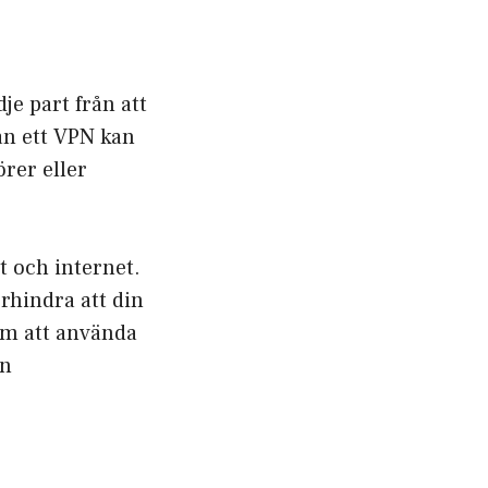
je part från att
tan ett VPN kan
örer eller
t och internet.
rhindra att din
om att använda
an