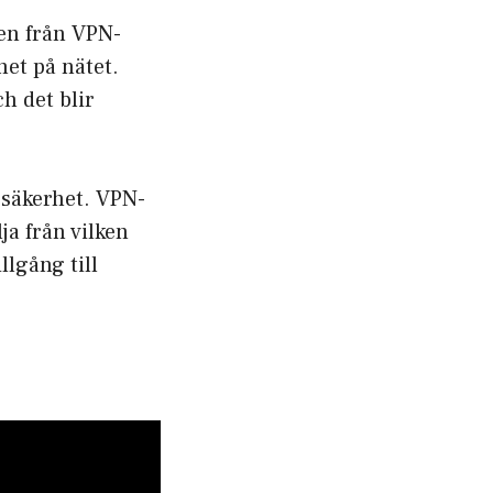
 en från VPN-
et på nätet.
h det blir
 säkerhet. VPN-
lja från vilken
illgång till