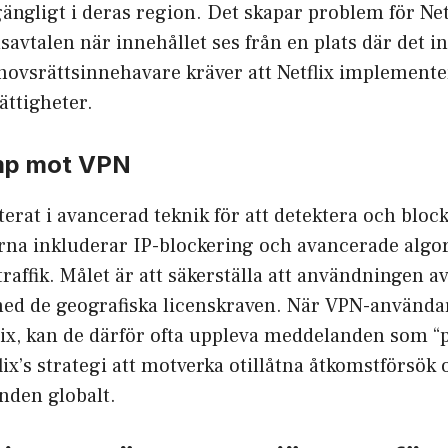
lgängligt i deras region. Det skapar problem för Ne
savtalen när innehållet ses från en plats där det in
hovsrättsinnehavare kräver att Netflix implemente
ättigheter.
amp mot VPN
sterat i avancerad teknik för att detektera och blo
erna inkluderar IP-blockering och avancerade algor
traffik. Målet är att säkerställa att användningen a
med de geografiska licenskraven. När VPN-användar
tflix, kan de därför ofta uppleva meddelanden som “p
flix’s strategi att motverka otillåtna åtkomstförsök
nden globalt.