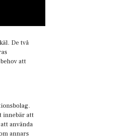
käl. De två
ras
 behov att
tionsbolag.
t innebär att
m att använda
 som annars