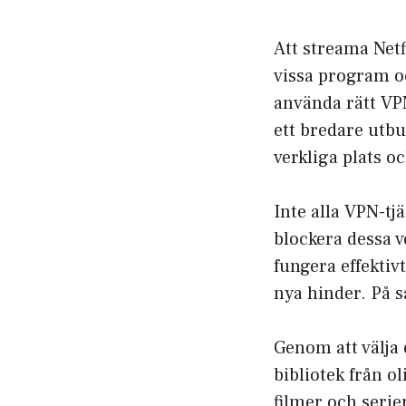
Att streama Netf
vissa program oc
använda rätt VPN
ett bredare utbu
verkliga plats oc
Inte alla VPN-tj
blockera dessa ve
fungera effektiv
nya hinder. På s
Genom att välja 
bibliotek från o
filmer och serie