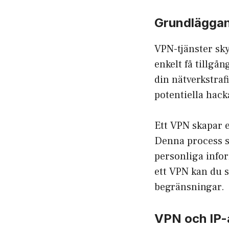
Grundlägga
VPN-tjänster sky
enkelt få tillgå
din nätverkstraf
potentiella hack
Ett VPN skapar 
Denna process s
personliga info
ett VPN kan du sä
begränsningar.
VPN och IP-