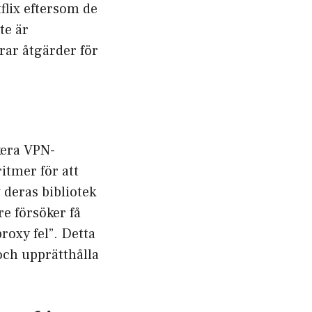
tflix eftersom de
te är
rar åtgärder för
ckera VPN-
itmer för att
v deras bibliotek
e försöker få
roxy fel”. Detta
 och upprätthålla