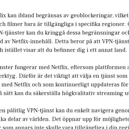
lix kan ibland begränsas av geoblockeringar, vilket
h filmer bara är tillgängliga i specifika regioner.
-tjänster kan du kringgå dessa begränsningar och f
d av Netflix-innehåll. Detta beror på att VPN-tjänst
h istället visar att du befinner dig i ett annat land.
änster fungerar med Netflix, eftersom plattformen a
rktyg. Därför är det viktigt att välja en tjänst som 
t med Netflix och som kontinuerligt uppdateras för
å sätt kan du säkerställa högkvalitativ streaming u
en pålitlig VPN-tjänst kan du enkelt navigera geno
lika delar av världen. Det öppnar upp för möjlighet
r som annars inte skulle vara tillgängliga i din re