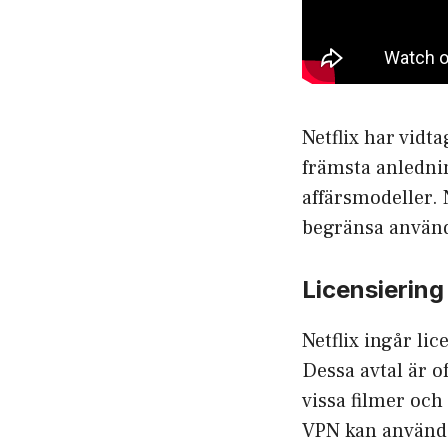
Netflix har vidta
främsta anlednin
affärsmodeller. 
begränsa använ
Licensiering
Netflix ingår li
Dessa avtal är o
vissa filmer och
VPN kan användar