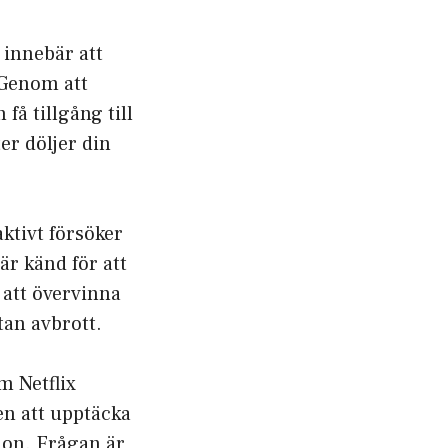
 innebär att
 Genom att
å tillgång till
er döljer din
ktivt försöker
är känd för att
 att övervinna
tan avbrott.
m Netflix
en att upptäcka
gion. Frågan är