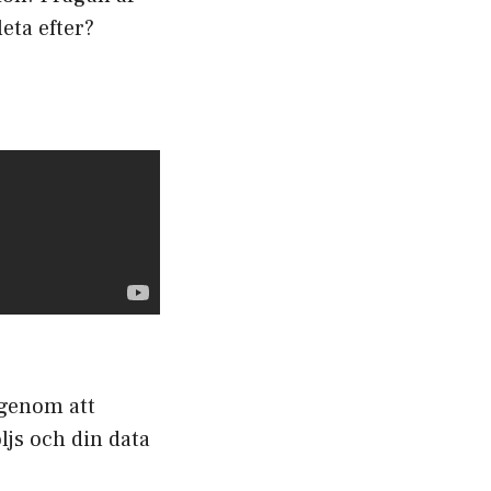
leta efter?
 genom att
öljs och din data