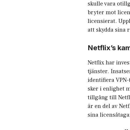
skulle vara otil
bryter mot licen
licensierat. Upp
att skydda sina r
Netflix’s k
Netflix har inve
tjänster. Insats
identifiera VPN-
sker i enlighet 
tillgång till Ne
är en del av Net
sina licensåtaga