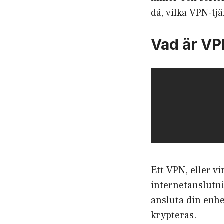
då, vilka VPN-tjä
Vad är VP
Ett VPN, eller
vi
internetanslutni
ansluta din enhet
krypteras.