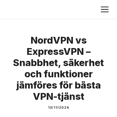
Skip
M
to
content
NordVPN vs
ExpressVPN –
Snabbhet, säkerhet
och funktioner
jämföres för bästa
VPN-tjänst
13/11/2024