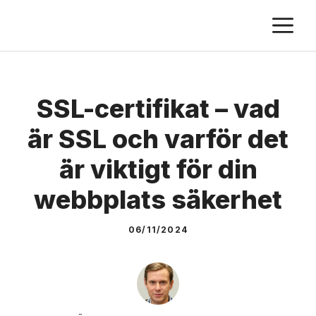
Skip
M
to
content
SSL-certifikat – vad
är SSL och varför det
är viktigt för din
webbplats säkerhet
06/11/2024