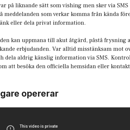
r på liknande sätt som vishing men sker via SMS i
få meddelanden som verkar komma från kända för
länk eller dela privat information.
en kan uppmana till akut åtgärd, påstå frysning a
ockande erbjudanden. Var alltid misstänksam mot o
dela aldrig känslig information via SMS. Kontroll
m att besöka den officiella hemsidan eller kontak
gare opererar