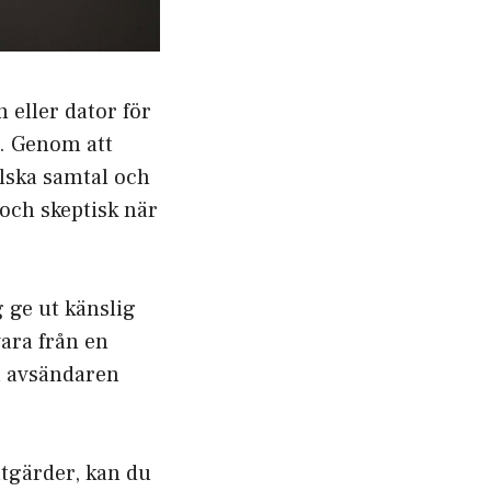
 eller dator för
r. Genom att
alska samtal och
och skeptisk när
g ge ut känslig
ara från en
ra avsändaren
tgärder, kan du