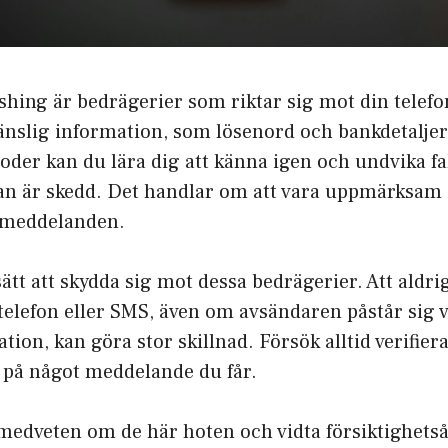
hing är bedrägerier som riktar sig mot din telefon
känslig information, som lösenord och bankdetalje
oder kan du lära dig att känna igen och undvika f
n är skedd. Det handlar om att vara uppmärksam 
 meddelanden.
sätt att skydda sig mot dessa bedrägerier. Att aldri
telefon eller SMS, även om avsändaren påstår sig v
tion, kan göra stor skillnad. Försök alltid verifie
 på något meddelande du får.
medveten om de här hoten och vidta försiktighetså