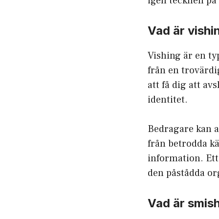
igen tecknen på 
Vad är vishi
Vishing är en ty
från en trovärdi
att få dig att a
identitet.
Bedragare kan a
från betrodda käl
information. Ett 
den påstådda or
Vad är smis