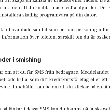
 är att skapa en känsla av brådska eller rädsla. De 
r i fara och att du snabbt måste vidta åtgärder. Det
t installera skadlig programvara på din dator.
isk till oväntade samtal som ber om personlig inf
g information över telefon, särskilt om du är osäk
der i smishing
r om att du får SMS från bedragare. Meddelandet 
trodd källa, som ditt kreditkortsföretag eller ett
vice. Innehållet kan be om att du klickar på en län
a på länkar i dessa SMS kan du hamna på falska w