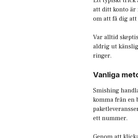
Ett typiskt trick
att ditt konto ä
om att få dig at
Var alltid skept
aldrig ut känsli
ringer.
Vanliga meto
Smishing handla
komma från en be
paketleveransser
ett nummer.
Genom att klick