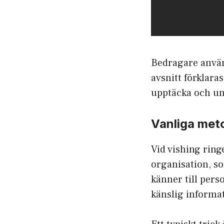
Bedragare använd
avsnitt förklara
upptäcka och un
Vanliga meto
Vid vishing ring
organisation, so
känner till pers
känslig informat