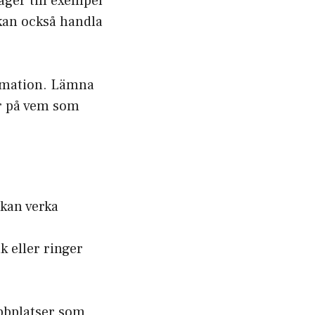
säger till exempel
 kan också handla
ormation. Lämna
er på vem som
kan verka
k eller ringer
ebbplatser som