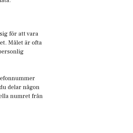
data.
ig för att vara
t. Målet är ofta
 personlig
telefonnummer
n du delar någon
ciella numret från