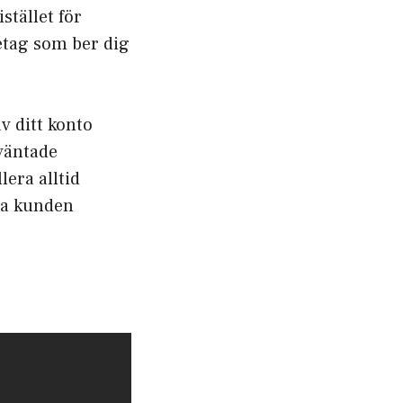
stället för
etag som ber dig
v ditt konto
väntade
era alltid
ta kunden