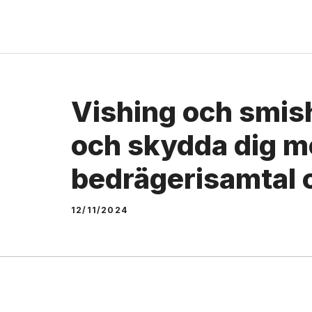
Skip
to
content
Vishing och smish
och skydda dig m
bedrägerisamtal
12/11/2024