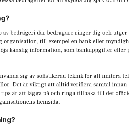
dessa bedrägerier för att skydda dig själv och din 
ng?
p av bedrägeri där bedragare ringer dig och utger s
g organisation, till exempel en bank eller myndighe
vslöja känslig information, som bankuppgifter eller
nvända sig av sofistikerad teknik för att imitera 
lor. Det är viktigt att alltid verifiera samtal inna
tips är att lägga på och ringa tillbaka till det offi
ganisationens hemsida.
hing?