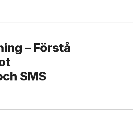
ing – Förstå
ot
 och SMS