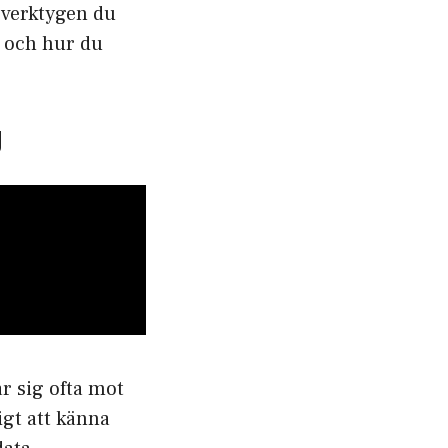
 verktygen du
r och hur du
g
r sig ofta mot
gt att känna